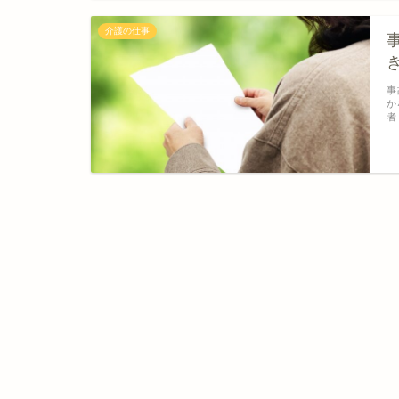
介護の仕事
事
か
者