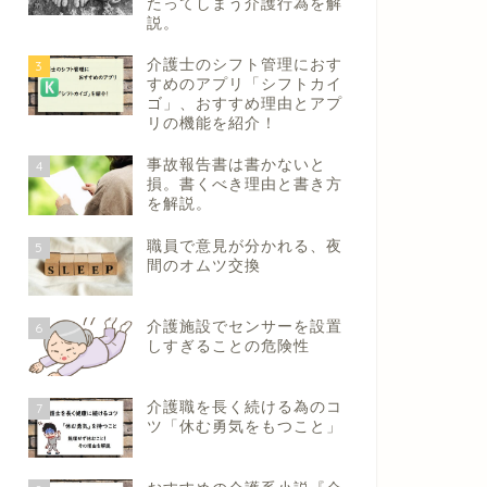
たってしまう介護行為を解
説。
介護士のシフト管理におす
3
すめのアプリ「シフトカイ
ゴ」、おすすめ理由とアプ
リの機能を紹介！
事故報告書は書かないと
4
損。書くべき理由と書き方
を解説。
職員で意見が分かれる、夜
5
間のオムツ交換
介護施設でセンサーを設置
6
しすぎることの危険性
介護職を長く続ける為のコ
7
ツ「休む勇気をもつこと」