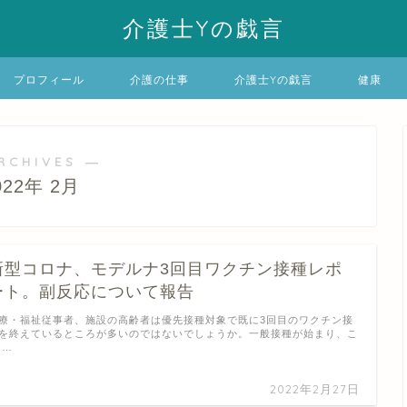
介護士Yの戯言
プロフィール
介護の仕事
介護士Yの戯言
健康
RCHIVES ―
022年 2月
新型コロナ、モデルナ3回目ワクチン接種レポ
ート。副反応について報告
療・福祉従事者、施設の高齢者は優先接種対象で既に3回目のワクチン接
を終えているところが多いのではないでしょうか。一般接種が始まり、こ
 …
2022年2月27日