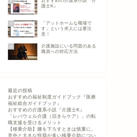
おすすめの介護系小説『介
8
護士K』
「アットホームな職場で
9
す」という求人には要注
意！
介護施設にいる問題のある
10
職員への対応方法
最近の投稿
おすすめの福祉制度ガイドブック『医療
福祉総合ガイドブック』
おすすめの介護系小説『介護士K』
「レバウェル介護（旧きらケア）」の転
職支援を受けるメリット
【移乗介助】腰を下ろすときは慎重に。
意外と大きな怪我が多い移乗介助につい