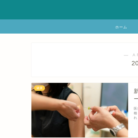
ホーム
― A
2
健康
医
種
れ