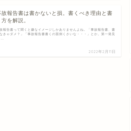
事故報告書は書かないと損。書くべき理由と書
き方を解説。
故報告書って聞くと嫌なイメージしかありませんよね。「事故報告書、書
なきゃダメ？」「事故報告書書くの面倒くさいな・・・」とか。第一発見
 …
2022年2月11日