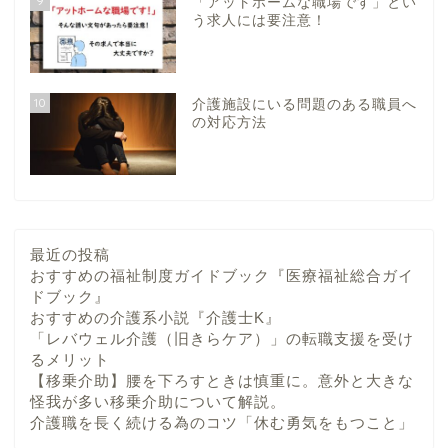
9
「アットホームな職場です」とい
う求人には要注意！
10
介護施設にいる問題のある職員へ
の対応方法
最近の投稿
おすすめの福祉制度ガイドブック『医療福祉総合ガイ
ドブック』
おすすめの介護系小説『介護士K』
「レバウェル介護（旧きらケア）」の転職支援を受け
るメリット
【移乗介助】腰を下ろすときは慎重に。意外と大きな
怪我が多い移乗介助について解説。
介護職を長く続ける為のコツ「休む勇気をもつこと」