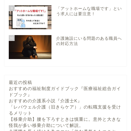
9
「アットホームな職場です」とい
う求人には要注意！
10
介護施設にいる問題のある職員へ
の対応方法
最近の投稿
おすすめの福祉制度ガイドブック『医療福祉総合ガイ
ドブック』
おすすめの介護系小説『介護士K』
「レバウェル介護（旧きらケア）」の転職支援を受け
るメリット
【移乗介助】腰を下ろすときは慎重に。意外と大きな
怪我が多い移乗介助について解説。