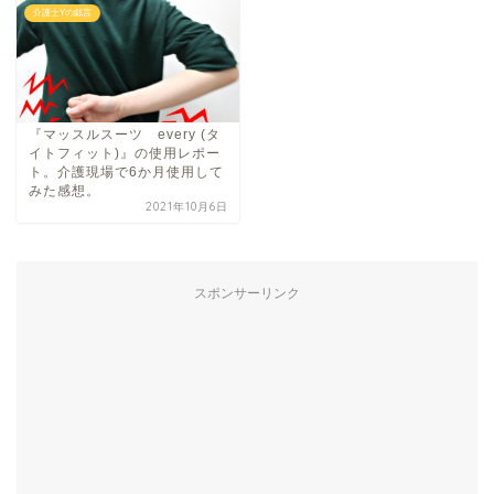
介護士Yの戯言
『マッスルスーツ every (タ
イトフィット)』の使用レポー
ト。介護現場で6か月使用して
みた感想。
2021年10月6日
スポンサーリンク