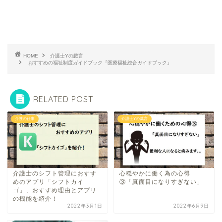
HOME
介護士Yの戯言
おすすめの福祉制度ガイドブック『医療福祉総合ガイドブック』
RELATED POST
介護の仕事
介護士Yの戯言
介護士のシフト管理におすす
心穏やかに働く為の心得
めのアプリ「シフトカイ
③「真面目になりすぎない」
ゴ」、おすすめ理由とアプリ
の機能を紹介！
2022年3月1日
2022年6月9日