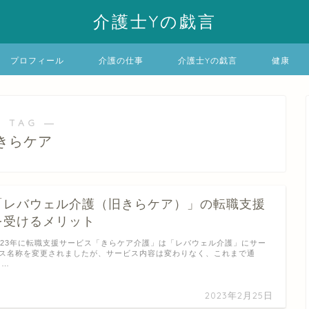
介護士Yの戯言
プロフィール
介護の仕事
介護士Yの戯言
健康
 TAG ―
きらケア
「レバウェル介護（旧きらケア）」の転職支援
を受けるメリット
023年に転職支援サービス「きらケア介護」は「レバウェル介護」にサー
ス名称を変更されましたが、サービス内容は変わりなく、これまで通
 …
2023年2月25日