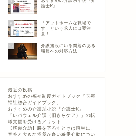
おすすめの介護系小説『介
8
護士K』
「アットホームな職場で
9
す」という求人には要注
意！
介護施設にいる問題のある
10
職員への対応方法
最近の投稿
おすすめの福祉制度ガイドブック『医療
福祉総合ガイドブック』
おすすめの介護系小説『介護士K』
「レバウェル介護（旧きらケア）」の転
職支援を受けるメリット
【移乗介助】腰を下ろすときは慎重に。
意外と大きな怪我が多い移乗介助につい