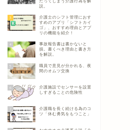
たってしまう介護行為を解
説。
介護士のシフト管理におす
3
すめのアプリ「シフトカイ
ゴ」、おすすめ理由とアプ
リの機能を紹介！
事故報告書は書かないと
4
損。書くべき理由と書き方
を解説。
職員で意見が分かれる、夜
5
間のオムツ交換
介護施設でセンサーを設置
6
しすぎることの危険性
介護職を長く続ける為のコ
7
ツ「休む勇気をもつこと」