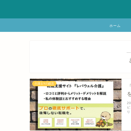
ホーム
―
介護士Yの戯言
2
ビ
り