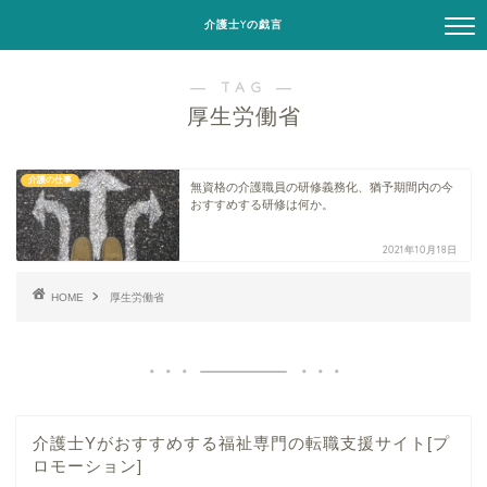
介護士Yの戯言
― TAG ―
厚生労働省
介護の仕事
無資格の介護職員の研修義務化、猶予期間内の今
おすすめする研修は何か。
2021年10月18日
HOME
厚生労働省
介護士Yがおすすめする福祉専門の転職支援サイト[プ
ロモーション]