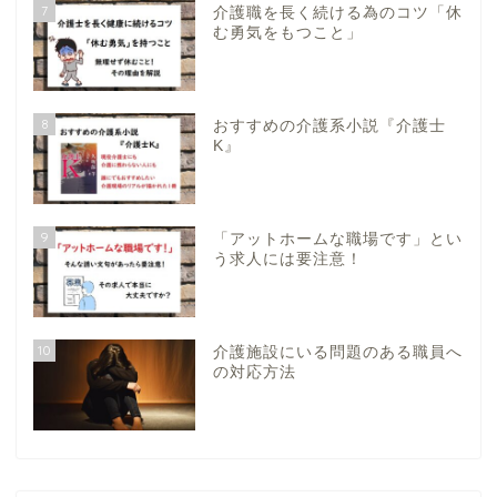
7
介護職を長く続ける為のコツ「休
む勇気をもつこと」
8
おすすめの介護系小説『介護士
K』
9
「アットホームな職場です」とい
う求人には要注意！
10
介護施設にいる問題のある職員へ
の対応方法